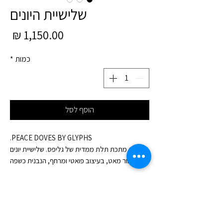
שלישיית היונים
מחי
כמות
*
הוסף לסל
‏ PEACE DOVES BY GLYPHS.
אמנות מתכת תלת ממדית של גליפס. שלישיית יונים
בשחור מאט, בעיצוב פואטי ומרחף, הנבנית כשפה
קווית עדינה ורבת נוכחות. כל יונה נושאת דימוי צורני
ייחודי, פסים אלגנטיים, מעגלים הרמוניים ודגם אורגני
מלבלב, ויחד הן יוצרות קומפוזיציה מאוזנת של רוך,
תנועה ואור.זוהי אמנות קיר מודרנית ותמונת מתכת
לקיר המחזיקה מסורת וסמליות בתוך שפה עכשווית