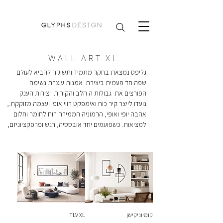
WALL ART XL
גליפס נמצאת בחקר מתמיד ותשוקה להביא לעולם 
שפה חד פעמית ביצירת  אמנות עוצרת נשימה 
הפורצים את  גבולות ה הלב והקירות. יצירות הענק  
אהבה יופי ואופי, הרמוניה הממירה רוח לחומר וחלום 
למציאות. כשפועמים יחד אובססיה, רגש ופרפקציוניזם, 
נולדות יצירות חד־פעמיות הממשיכות לחדש, לרגש 
ולהעניק השראה, באלגנטיות שאין לה תאריך תפוגה.
קומיוניקישן
TLV XL