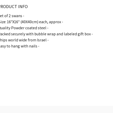
40 cm X 40 cm (16 X 16 inches) - each frame.
PRODUCT INFO
- Set of 2 swans
- Size: 16"X16" (40X40cm) each, approx.
- Quality Powder coated steel
- Packed securely with bubble wrap and labeled gift box
- Ships world wide from Israel
- Easy to hang with nails