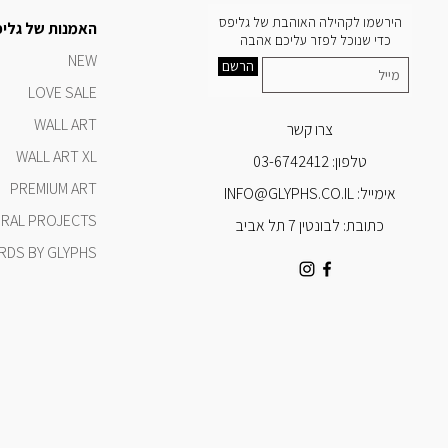
הירשמו לקהילה האוהבת של גליפס
האמנות של גלי
כדי שנוכל לפזר עליכם אהבה
NEW
הרשם
LOVE SALE
WALL ART
צרו קשר
WALL ART XL
טלפון:
03-6742412
PREMIUM ART
אימייל:
INFO@GLYPHS.CO.IL
RAL PROJECTS
כתובת: לבונטין 7 תל אביב
IRDS BY GLYPHS