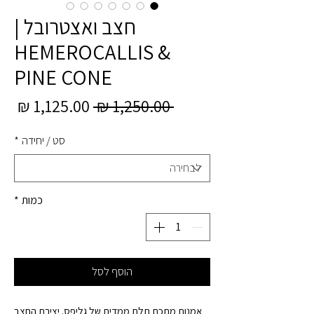
חצב ואצטרובל |
HEMEROCALLIS &
PINE CONE
מחיר
מחי
 ‏1,250.00 ‏₪ 
רגיל
מב
סט / יחידה
*
כמות
*
הוסף לסל
אמנות מתכת תלת ממדית של גליפס. יצירת החצב