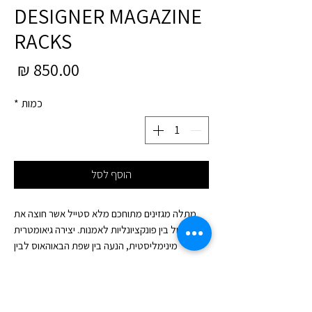
DESIGNER MAGAZINE
RACKS
מחי
כמות
*
הוסף לסל
מתלה מגזינים מתוחכם מלא סטייל אשר חוצה את
הגבול בין פונקציונליות לאמנות. יצירה גיאומטרית
מינימליסטית, הנעה בין שפת הבאוהאוס לבין
הפוסט-מודרניזם, ויוצרת על הקיר רגע קטן של
אדריכלות. הקווים החדים יוצרים קומפוזיציה חכמה
שמחזיקה מגזינים, ספרי עיצוב וחפצים דקים, אך גם
עומדת בפני עצמה כפריט אמנותי יוקרתי.המתלה