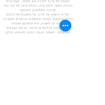
השותף של מירב ליצירה הוא החומר, שעם הרוח
הנכונה אפשר לרחף איתו, בתלת מימד של אור וצל,
שכבות (LAYERS) אימפקט
ועל פי גישתה של מירב, על האמנות של גליפס
להיות מזוקקת. נמנעת מתוספות ועיטורים ומקפידה
לשמור על פשטות, היא התחכום האמיתי
קשה למצוא בגליפס קו מיותר. מניפת הצבעים
המזוקקת - השחור הנצחי, הזהב כתכשיט, והלבן
האלגנטי
מירב הופכת את החיים למושא יצירותיה,כתיבתה
של מירב היא חלק בלתי נפרד מהאמנות וכוללת
השתקפות עצמית, חוויות חיים, והתעסקות
בקונפליקטים של כאב מול תקווה כשההשראה
התמידיתד קתרזיס של אופטימיות, אהבה ונצחון
הרוח על החומר
משלוחים והחזרות
|
תקנון האתר | הצהרת נגישות
Copyrights © 2025 by glyphs design