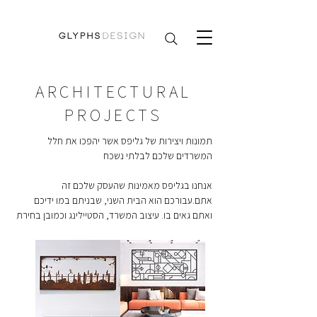
ARCHITECTURAL
PROJECTS
תמונות ויצירות של גליפס אשר יהפכו את חלל 
אנחנו בגליפס מאמינות שהעסק שלכם זה 
אתם.עבורכם הוא הבית השני, שבניתם במו ידיכם 
ואתם גאים בו. עיצוב המשרד, הסטיילינג וכמובן בחירת 
אמנות שמשאירה חותם הם המראה והמיתוג שלכם 
לעסק. אומרים שרושם ראשוני קורה בשלושים שניות, 
כך גם הרושם של הלקוחות שלכם. מיתוג נכון הכולל 
תשומת לב לכל פרט- החל מהשלט למשרד ועד 
לאגרטל הפרחים, כל אלו יוצרים בידול, מיתוג ותדמית. 
היצירות והתמונות של גליפס למשרד, הן, כפי שאנחנו 