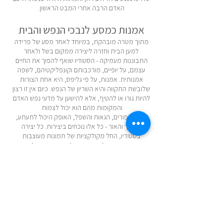
האדם הרבה אחרי המבט הראשון.
אמנות כמסע לנבכי הנפש והבית
מתוך מטרה מובהקת, במיוחד לאחר מסע של פרידה
למען הבית וחזרה ליצירה ממקום בשל ולאחר
התבוננות מעמיקה - הסטודיו שואף להפוך את החיים
עצמם, על יופיים, מורכבותם וקונפליקטיהם, לשפה
אמנותית. אמנות, על פי גליפס, היא אחת הצורות
שלובשת התקווה והיא השריון של הנפש. כיום אין זו רצון
להיות גורו או להטיף, אלא להישען על מדעי נפש האדם
והמקומות מהם הוא יכול לצמוח.
לכן הציפורים, הגאות והשפל, האופק היכול לתעתע,
החושך והאור - כל אלו נוכחים ביצירות. כל יצירה
בסטודיו, החל מקולקציות של תמונות מעוצבות
ממתכת ועד אלמנטים פיסוליים, היא מסע לנבכי
נפשינו וחקר של דמויות המהוות מודל לפריצת דרך.
כשם שאין יצירה החוזרת על עצמה, כך כל אומנות
מברזל של הסטודיו עוסקת ברגשות החיים, תוך מסע
אל נבכי המוח ויכולתו לחווט מחדש את תפיסתו ולחזור
הביתה. חזרה במובן העמוק של המילה - לא כתשוקה
רגעית, אלא כמחויבות לאמת העומדת מעלינו.
בבסיסה עומדת התפיסה שלכל אדם מגיע שלום פנימי,
חמלה ואהבת אמת כתדר מן החוץ לפנים.