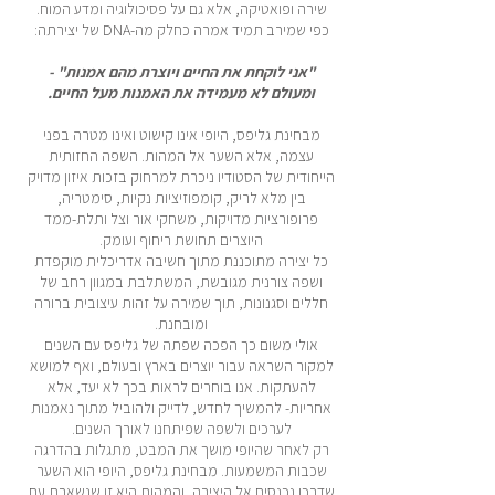
שירה ופואטיקה, אלא גם על פסיכולוגיה ומדע המוח.
כפי שמירב תמיד אמרה כחלק מה-DNA של יצירתה:
"אני לוקחת את החיים ויוצרת מהם אמנות" -
ומעולם לא מעמידה את האמנות מעל החיים.
מבחינת גליפס, היופי אינו קישוט ואינו מטרה בפני
עצמה, אלא השער אל המהות. השפה החזותית
הייחודית של הסטודיו ניכרת למרחוק בזכות איזון מדויק
בין מלא לריק, קומפוזיציות נקיות, סימטריה,
פרופורציות מדויקות, משחקי אור וצל ותלת-ממד
היוצרים תחושת ריחוף ועומק.
כל יצירה מתוכננת מתוך חשיבה אדריכלית מוקפדת
ושפה צורנית מגובשת, המשתלבת במגוון רחב של
חללים וסגנונות, תוך שמירה על זהות עיצובית ברורה
ומובחנת.
אולי משום כך הפכה שפתה של גליפס עם השנים
למקור השראה עבור יוצרים בארץ ובעולם, ואף למושא
להעתקות. אנו בוחרים לראות בכך לא יעד, אלא
אחריות- להמשיך לחדש, לדייק ולהוביל מתוך נאמנות
לערכים ולשפה שפיתחנו לאורך השנים.
רק לאחר שהיופי מושך את המבט, מתגלות בהדרגה
שכבות המשמעות. מבחינת גליפס, היופי הוא השער
שדרכו נכנסים אל היצירה, והמהות היא זו שנשארת עם