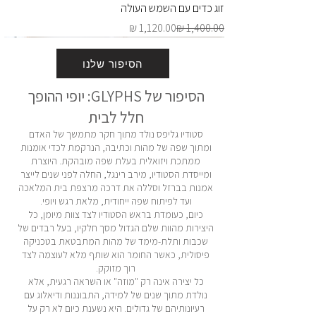
זוג כדים עם השמש העולה
מחיר רגיל
מחיר מבצע
הסיפור שלנו
הסיפור של GLYPHS: יופי ההופך
חלל לבית
סטודיו גליפס נולד מתוך חקר מתמשך של האדם
ומתוך שפה של מהות וכתיבה, הנרקמת לכדי אומנות
ממתכת ויזואלית בעלת שפה מובהקת. היוצרת
ומייסדת הסטודיו, מירב רינגל, החלה לפני שנים לייצר
אמנות בברזל וסללה את דרכה מרצפת בית המלאכה
ועד לפיתוח שפה ייחודית, מלאת רגש ויופי.
כיום, כעומדת בראש הסטודיו לצד צוות מיומן, כל
XL פלייט | FLIGHT XL
אהבה
לנצח | FOREVER
TLV XL
באוהאוס
קומיוניקישן
THE MAZE
FLIGHT V2
פרידה קאלו
ABSTRACT
צ׳ארלס קלור
TOGETHER
UP & DOWN
LESS IS MORE
THE RAINBOW
SKYLINE | GOLD
פרידה קאלו | זהב
VASES & PLANTS
THE RAINBOW V1
THE RAINBOW V2
LAYERS OF INFINITY
THE BLACK FOREST
ABSTRACT BIRDS XL
SHAPE OF MY HEART
LET THE SUNSHINE IN
CUBE STARS XL | BLACK
THE POWER COUPLE XL
PERFECT IMPERSONATION
HOME IS WHERE THE LOVE IS
היצירות מהוות שלם הגדול מסך חלקיו, בעל רבדים של
אזל מהמלאי
מחיר רגיל
מחיר רגיל
מחיר רגיל
מחיר רגיל
מחיר רגיל
מחיר רגיל
מחיר רגיל
מחיר רגיל
מחיר רגיל
מחיר רגיל
מחיר רגיל
מחיר רגיל
מחיר רגיל
מחיר רגיל
מחיר רגיל
מחיר רגיל
מחיר רגיל
מחיר רגיל
מחיר רגיל
מחיר רגיל
מחיר רגיל
מחיר רגיל
מחיר רגיל
מחיר רגיל
מחיר רגיל
מחיר רגיל
מחיר רגיל
מחיר רגיל
מחיר מבצע
מחיר מבצע
מחיר מבצע
מחיר מבצע
מחיר מבצע
מחיר מבצע
מחיר מבצע
מחיר מבצע
מחיר מבצע
מחיר מבצע
מחיר מבצע
מחיר מבצע
מחיר מבצע
מחיר מבצע
מחיר מבצע
מחיר מבצע
מחיר מבצע
מחיר מבצע
מחיר מבצע
מחיר מבצע
מחיר מבצע
מחיר מבצע
מחיר מבצע
מחיר מבצע
מחיר מבצע
מחיר מבצע
מחיר מבצע
מחיר מבצע
שכבות ותלת-מימד של מהות המתבטאת בטכניקה
פיסולית, כאשר החומר הוא שותף מלא לעוצמה לצד
רוך מזוקק.
כל יצירה אינה רק "מוזה" או השראה רגעית, אלא
נולדת מתוך שנים של למידה, התבוננות ודיאלוג עם
רעיונותיהם של גדולים. היא נשענת כיום לא רק על