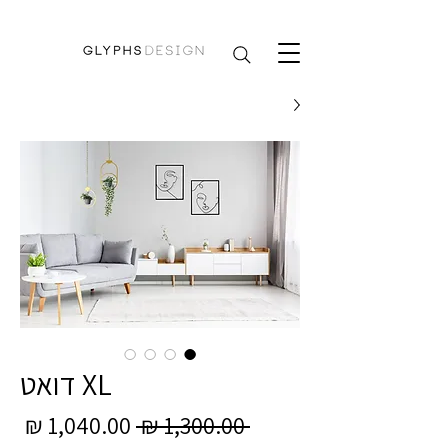
XL דואט
מחיר
מחי
 ‏1,300.00 ‏₪ 